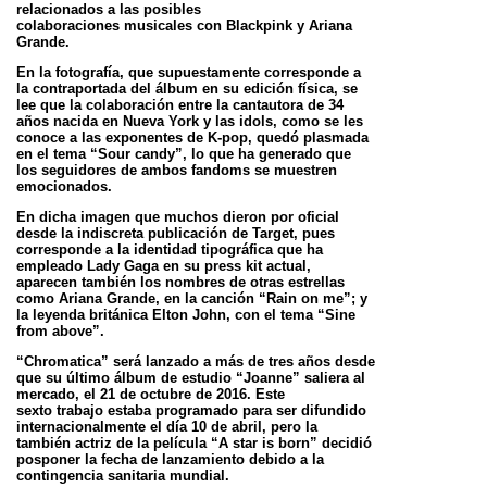
relacionados a las posibles
colaboraciones
musicales con Blackpink y Ariana
Grande.
En la fotografía, que supuestamente corresponde a
la contraportada del álbum en su edición física, se
lee que la colaboración entre la cantautora de 34
años
nacida en Nueva York y las idols, como se les
conoce a las exponentes de K-pop, quedó plasmada
en el tema “Sour candy”, lo que ha generado que
los
seguidores de ambos fandoms se muestren
emocionados.
En dicha imagen que muchos dieron por oficial
desde la indiscreta publicación de Target, pues
corresponde a la identidad tipográfica que ha
empleado Lady
Gaga en su press kit actual,
aparecen también los nombres de otras estrellas
como Ariana Grande, en la canción “Rain on me”; y
la leyenda británica Elton
John, con el tema “Sine
from above”.
“Chromatica” será lanzado a más de tres años desde
que su último álbum de estudio “Joanne” saliera al
mercado, el 21 de octubre de 2016. Este
sexto
trabajo estaba programado para ser difundido
internacionalmente el día 10 de abril, pero la
también actriz de la película “A star is born” decidió
posponer la
fecha de lanzamiento debido a la
contingencia sanitaria mundial.