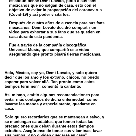
estadounidense Demi Lovato, pidió a sus fans
mexicanos que no salgan de casa, esto con el
objetivo de evitar la propagación del coronavirus
(Covid-19) y así poder visitarlos.
Después de cuatro años de ausencia para sus fans
mexicanos, Demi Lovato decidió compartir un
video para exhortar a sus fans que se queden en
casa durante esta pandemia.
Fue a través de la compañía discográfica
Universal Music, que compartió este video
asegurando que pronto pisará tierras mexicanas.
Hola, México, soy yo, Demi Lovato, y solo quiero
decir que los amo y los extraño, chicos, no puedo
esperar para volver allá. Tan pronto como estos
tiempos terminen", comentó la cantante.
Así mismo, emitió algunas recomendaciones para
evitar más contagios de dicha enfermedad, como
lavarse las manos y especialmente, quedarse en
casa.
Solo quiero recordarles que se mantengan a salvo, y
se mantengan saludables, que tomen todas las
precauciones que deban durante estos tiempos
extraños. Asegúrense de tomar sus vitaminas, lavar
sus manos, y no olviden quedarse en casa",