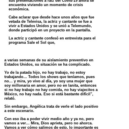
sus presentaciones a raíz del Covid-19 ahora se
encuentra viviendo un momento de crisis
económica.
Cabe aclarar que desde hace unos años que fue
vetada de Televisa, la actriz y cantante se fue a
vivir a Estados Unidos y se unió a Telemundo,
donde participó en un proyecto en la pantalla.
La actriz y cantante confesó en entrevista para el
programa Sale el Sol que,
a varias semanas de su aislamiento preventivo en
Estados Unidos, su situación se ha complicado.
Yo de la patada hijo, no hay trabajo, no estoy
trabajando… Todos los shows que teníamos, pues
no… y mira, yo vivo al día, yo soy una mujer que
soy millonaria en amor, pero no en lanita, entonces
si no hay trabajo no hay comida, no hay viajecitos a
México, no hay nada. Eso si está bastante difícil",
relató.
Sin embargo, Angélica trata de verle el lado positivo
a este escenario.
Con eso iba a poder vivir medio año y ya no, pero
vamos a ver… Mira, Dios aprieta, pero no ahorca.
Vamos a ver cómo salimos de esto, lo importante es