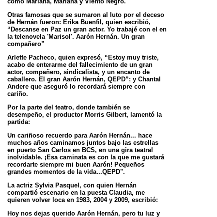
como Mariana, Mariana y Viento Negro.
Otras famosas que se sumaron al luto por el deceso
de Hernán fueron: Erika Buenfil, quien escribió,
“Descanse en Paz un gran actor. Yo trabajé con el en
la telenovela 'Marisol'. Aarón Hernán. Un gran
compañero”
Arlette Pacheco, quien expresó, “Estoy muy triste,
acabo de enterarme del fallecimiento de un gran
actor, compañero, sindicalista, y un encanto de
caballero. El gran Aarón Hernán, QEPD”; y Chantal
Andere que aseguró lo recordará siempre con
cariño.
Por la parte del teatro, donde también se
desempeño, el productor Morris Gilbert, lamentó la
partida:
Un cariñoso recuerdo para Aarón Hernán... hace
muchos años caminamos juntos bajo las estrellas
en puerto San Carlos en BCS, en una gira teatral
inolvidable. ¡Esa caminata es con la que me gustará
recordarte siempre mi buen Aarón! Pequeños
grandes momentos de la vida...QEPD".
La actriz Sylvia Pasquel, con quien Hernán
compartió escenario en la puesta Claudia, me
quieren volver loca en 1983, 2004 y 2009, escribió:
Hoy nos dejas querido Aarón Hernán, pero tu luz y