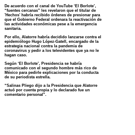
De acuerdo con el canal de YouTube ‘El Borlote’,
“fuentes cercanas” les revelaron que el titular de
'Hechos' habría recibido órdenes de presionar para
que el
Gobierno Federal ordenara la reactivación de
las actividades económicas pese a la emergencia
sanitaria.
Por ello, Alatorre habría decidido lanzarse contra el
epidemiólogo Hugo López-Gatell, encargado de la
estrategia nacional contra la pandemia de
coronavirus y
pedir a los televidentes que ya no le
hagan caso.
Según ‘El Borlote’, Presidencia se habría
comunicado con el segundo hombre más rico de
México para pedirle explicaciones por la conducta
de su periodista
estrella.
“Salinas Pliego dijo a la Presidencia que Alatorre
actuó por cuenta propia y lo declarado fue un
comentario personal”.
‘El Borlote’.
Salinas Pliego habría ofrecido la cabeza de
Alatorre
Para evitar represalias del Gobierno, que
entregó a Banco Azteca el manejo de cuentas
vinculados con programas sociales, al empresario
no le habría
quedado más que aceptar un regaño y
ofrecer algo en compensación.