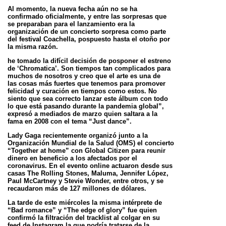
Al momento, la nueva fecha aún no se ha
confirmado oficialmente, y entre las sorpresas que
se preparaban para el lanzamiento era la
organización de un
concierto sorpresa como parte
del festival Coachella, pospuesto hasta el otoño por
la misma razón.
he tomado la difícil decisión de posponer el estreno
de ‘Chromatica’. Son tiempos tan complicados para
muchos de nosotros y creo que el arte es una de
las
cosas más fuertes que tenemos para promover
felicidad y curación en tiempos como estos. No
siento que sea correcto lanzar este álbum con todo
lo que
está pasando durante la pandemia global”,
expresó a mediados de marzo quien saltara a la
fama en 2008 con el tema “Just dance”.
Lady Gaga recientemente organizó junto a la
Organización Mundial de la Salud (OMS) el concierto
“Together at home” con Global Citizen para reunir
dinero en
beneficio a los afectados por el
coronavirus. En el evento online actuaron desde sus
casas The Rolling Stones, Maluma, Jennifer López,
Paul McCartney y
Stevie Wonder, entre otros, y se
recaudaron más de 127 millones de dólares.
La tarde de este miércoles la misma intérprete de
“Bad romance” y “The edge of glory” fue quien
confirmó la filtración del tracklist al colgar en su
feed de
Instagram la que podría tratarse de la