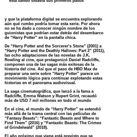
está dando todavía sus primeros pasos
y que la plataforma digital
se encuentra explorando
aún qué rumbo podría tomar esta serie. Por ahora
no se ha dado a conocer ningún nombre
de los
guionistas que podrían estar detrás del desembarco
de “Harry Potter” en la pantalla chica.
De “Harry Potter and the Sorcerer’s Stone” (2001) a
“Harry Potter and the Deathly Hallows: Part 2” (2011),
las ocho
adaptaciones de las novelas de J.K.
Rowling al cine, que protagonizó Daniel Radcliffe,
componen una de las sagas
más exitosas de la
historia del cine. Así que el paso de HBO Max de
preparar una serie sobre “Harry Potter” parece
un
movimiento lógico para continuar explotando estas
historias en el panorama audiovisual.
La saga cinematográfica, que lanzó a la fama a
Radcliffe, Emma Watson y Rupert Grint, recaudó
más de USD 7 mil
millones en todo el mundo
En el cine, el mundo de “Harry Potter” se extendió
más allá de la trama central con las películas de
“Fantasy
Beasts”: “Fantastic Beasts and Where to
Find Them” (2016) y “Fantastic Beasts: The Crimes
of Grindelwald” (2018).
El año próximo que viene está previsto que se