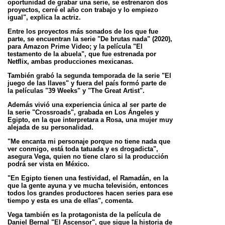
oportunidad de
grabar una serie, se estrenaron dos
proyectos, cerré el año con trabajo y lo empiezo
igual", explica la actriz.
Entre los proyectos más sonados de los que fue
parte, se encuentran la serie "De brutas nada" (2020),
para Amazon
Prime Video; y la película "El
testamento de la abuela", que fue estrenada por
Netflix, ambas producciones
mexicanas.
También grabó la segunda temporada de la serie "El
juego de las llaves" y fuera del país formó parte de
la películas
"39 Weeks" y "The Great Artist".
Además vivió una experiencia única al ser parte de
la serie "Crossroads", grabada en Los Ángeles y
Egipto, en la
que interpretara a Rosa, una mujer muy
alejada de su personalidad.
"Me encanta mi personaje porque no tiene nada que
ver conmigo, está toda tatuada y es drogadicta",
asegura
Vega, quien no tiene claro si la producción
podrá ser vista en México.
"En Egipto tienen una festividad, el Ramadán, en la
que la gente ayuna y ve mucha televisión, entonces
todos los
grandes productores hacen series para ese
tiempo y esta es una de ellas", comenta.
Vega también es la protagonista de la película de
Daniel Bernal "El Ascensor", que sigue la historia de