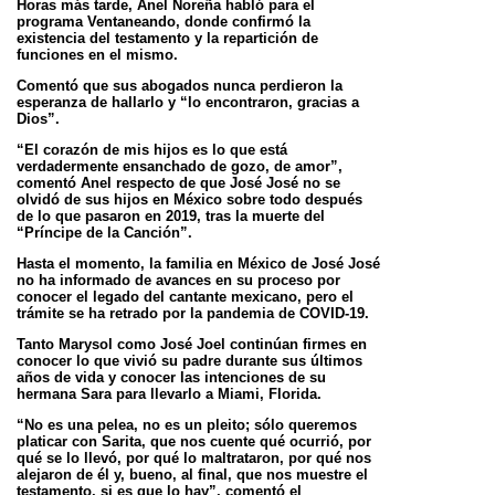
Horas más tarde, Anel Noreña habló para el
programa Ventaneando, donde confirmó la
existencia del testamento y
la repartición de
funciones en el mismo.
Comentó que sus abogados nunca perdieron la
esperanza de hallarlo y “lo encontraron, gracias a
Dios”.
“El corazón de mis hijos es lo que está
verdadermente ensanchado de gozo, de amor”,
comentó Anel respecto de
que José José no se
olvidó de sus hijos en México sobre todo después
de lo que pasaron en 2019, tras la muerte
del
“Príncipe de la Canción”.
Hasta el momento, la familia en México de José José
no ha informado de avances en su proceso por
conocer el
legado del cantante mexicano, pero el
trámite se ha retrado por la pandemia de COVID-19.
Tanto Marysol como José Joel continúan firmes en
conocer lo que vivió su padre durante sus últimos
años de vida y
conocer las intenciones de su
hermana Sara para llevarlo a Miami, Florida.
“No es una pelea, no es un pleito; sólo queremos
platicar con Sarita, que nos cuente qué ocurrió, por
qué se lo
llevó, por qué lo maltrataron, por qué nos
alejaron de él y, bueno, al final, que nos muestre el
testamento, si es que
lo hay”, comentó el