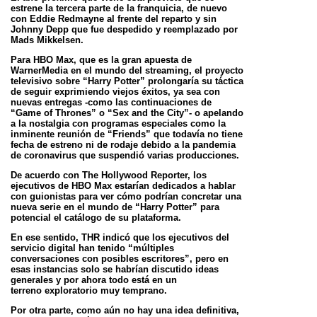
estrene la tercera parte de la franquicia, de nuevo
con Eddie
Redmayne al frente del reparto y sin
Johnny Depp que fue despedido y reemplazado por
Mads Mikkelsen.
Para HBO Max, que es la gran apuesta de
WarnerMedia en el mundo del streaming, el proyecto
televisivo sobre
“Harry Potter” prolongaría su táctica
de seguir exprimiendo viejos éxitos, ya sea con
nuevas entregas -como las
continuaciones de
“Game of Thrones” o “Sex and the City”- o apelando
a la nostalgia con programas especiales
como la
inminente reunión de “Friends” que todavía no tiene
fecha de estreno ni de rodaje debido a la pandemia
de
coronavirus que suspendió varias producciones.
De acuerdo con The Hollywood Reporter, los
ejecutivos de HBO Max estarían dedicados a hablar
con guionistas
para ver cómo podrían concretar una
nueva serie en el mundo de “Harry Potter” para
potencial el catálogo de su
plataforma.
En ese sentido, THR indicó que los ejecutivos del
servicio digital han tenido “múltiples
conversaciones con posibles
escritores”, pero en
esas instancias solo se habrían discutido ideas
generales y por ahora todo está en un
terreno
exploratorio muy temprano.
Por otra parte, como aún no hay una idea definitiva,