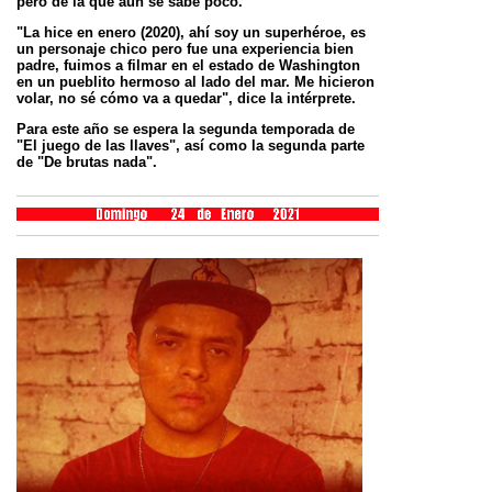
pero de la que aún se sabe
poco.
"La hice en enero (2020), ahí soy un superhéroe, es
un personaje chico pero fue una experiencia bien
padre, fuimos
a filmar en el estado de Washington
en un pueblito hermoso al lado del mar. Me hicieron
volar, no sé cómo va a
quedar", dice la intérprete.
Para este año se espera la segunda temporada de
"El juego de las llaves", así como la segunda parte
de "De brutas
nada".