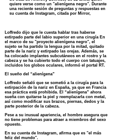
quiere verse como un "alienígena negro". Durante
una reciente
sesión de preguntas y respuestas en
su cuenta de Instagram, citada por Mirror,
Loffredo dijo que le cuesta hablar
tras haberse
extirpado parte del labio superior en una cirugía
En
el marco de su "proyecto alienígena negro", el
sujeto se ha partido la lengua por la mitad, quitado
parte de la
nariz y extirpado las orejas. Además, se
ha colocado implantes subcutáneos en el rostro y la
cabeza y se ha
cubierto todo el cuerpo con tatuajes,
incluidos los globos oculares, informó el portal RT.
El sueño del “alienígena”
Loffredo señaló que se sometió a la cirugía para la
extirpación de la nariz en España, ya que en Francia
esa
práctica está prohibida. El “alienígena” ahora
sueña con quitarse la piel y reemplazarla con metal,
así como
modificar sus brazos, piernas, dedos y la
parte posterior de la cabeza.
Pese a su inusual apariencia, el hombre asegura que
no tiene problemas para atraer a miembros del sexo
opuesto.
En su cuenta de Instagram, afirma que es "el más
feliz del mundo".