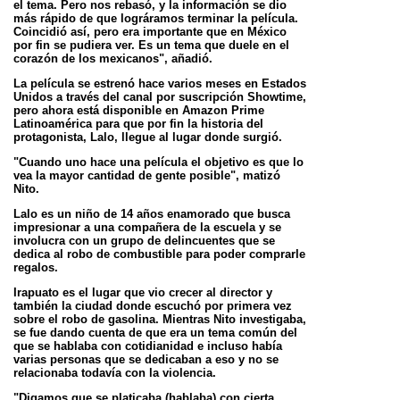
el tema. Pero
nos rebasó, y la información se dio
más rápido de que lográramos terminar la película.
Coincidió así, pero era
importante que en México
por fin se pudiera ver. Es un tema que duele en el
corazón de los mexicanos", añadió.
La película se estrenó hace varios meses en Estados
Unidos a través del canal por suscripción Showtime,
pero
ahora está disponible en Amazon Prime
Latinoamérica para que por fin la historia del
protagonista, Lalo, llegue al
lugar donde surgió.
"Cuando uno hace una película el objetivo es que lo
vea la mayor cantidad de gente posible", matizó
Nito.
Lalo es un niño de 14 años enamorado que busca
impresionar a una compañera de la escuela y se
involucra con un
grupo de delincuentes que se
dedica al robo de combustible para poder comprarle
regalos.
Irapuato es el lugar que vio crecer al director y
también la ciudad donde escuchó por primera vez
sobre el robo de
gasolina. Mientras Nito investigaba,
se fue dando cuenta de que era un tema común del
que se hablaba con
cotidianidad e incluso había
varias personas que se dedicaban a eso y no se
relacionaba todavía con la violencia.
"Digamos que se platicaba (hablaba) con cierta