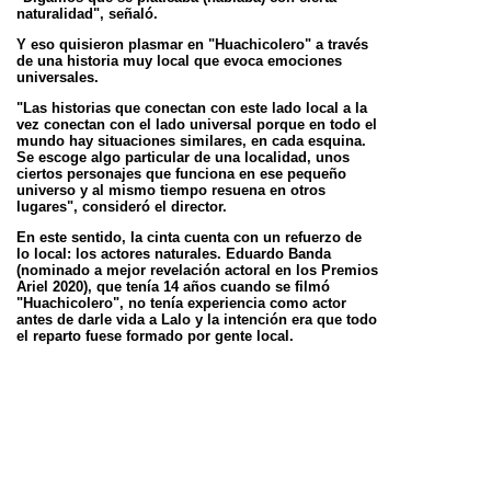
naturalidad", señaló.
Y eso quisieron plasmar en "Huachicolero" a través
de una historia muy local que evoca emociones
universales.
"Las historias que conectan con este lado local a la
vez conectan con el lado universal porque en todo el
mundo hay
situaciones similares, en cada esquina.
Se escoge algo particular de una localidad, unos
ciertos personajes que
funciona en ese pequeño
universo y al mismo tiempo resuena en otros
lugares", consideró el director.
En este sentido, la cinta cuenta con un refuerzo de
lo local: los actores naturales. Eduardo Banda
(nominado a mejor
revelación actoral en los Premios
Ariel 2020), que tenía 14 años cuando se filmó
"Huachicolero", no tenía
experiencia como actor
antes de darle vida a Lalo y la intención era que todo
el reparto fuese formado por gente
local.
Finalmente, se mezclaron actores profesionales
como Leonardo Alonso, Regina Reynoso o Pascacio
López, pero se
siguió apostando por que la película
tuviera un tono alto de realismo y naturalismo.
"Se les pidió trabajar con el protagonista de una
manera distinta, sin aprender diálogos y abiertos a
la
improvisación, jugando con sus emociones. Y