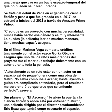
una pareja
que cae en un bucle espacio-temporal del
que no pueden salir bien librados.
Se trata del debut de Vega en el género de ciencia
ficción y pese a que fue grabada en el 2017, se
estrenó a inicios
del 2021 a través de Amazon Prime
Video.
"Creo que es un proyecto con mucha personalidad,
nunca había hecho ese género y es muy interesante.
La puedes
(la película) leer de muchas maneras,
tiene muchas capas", asegura.
En el filme, Marimar Vega comparte créditos
únicamente con el actor vasco Gorka Otxoa y
asegura que uno de los
retos más grandes del
proyecto fue el tener que trabajar únicamente con un
actor durante toda la película.
"Actoralmente es un reto estar con un actor en un
espacio así de pequeño, era como una obra de
teatro. No sabía
cómo iba a acabar, hasta leyendo el
guión era complicado entenderlo, pero el resultado
me sorprendió porque creo
que se entiende
perfecto", asevera.
Sin planearlo, "El Ascensor" le abrió la puerta a la
ciencia ficción y ahora está por estrenar "Saturn",
una película
dirigida por el director estadounidense
Eric Esau que tendrá como escenario el espacio,