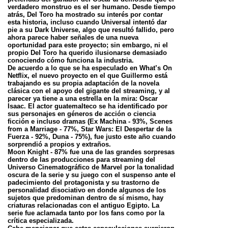
verdadero monstruo es el ser humano. Desde tiempo
atrás, Del Toro ha mostrado su interés por contar
esta historia, incluso cuando Universal intentó dar
pie a su Dark Universe, algo que resultó fallido, pero
ahora parece haber señales de una nueva
oportunidad para este proyecto; sin embargo, ni el
propio Del Toro ha querido ilusionarse demasiado
conociendo cómo funciona la industria.
De acuerdo a lo que se ha especulado en What’s On
Netflix, el nuevo proyecto en el que Guillermo está
trabajando es su propia adaptación de la novela
clásica con el apoyo del gigante del streaming, y al
parecer ya tiene a una estrella en la mira: Oscar
Isaac. El actor guatemalteco se ha identificado por
sus personajes en géneros de acción o ciencia
ficción e incluso dramas (Ex Machina - 93%, Scenes
from a Marriage - 77%, Star Wars: El Despertar de la
Fuerza - 92%, Duna - 75%), fue justo este año cuando
sorprendió a propios y extraños.
Moon Knight - 87% fue una de las grandes sorpresas
dentro de las producciones para streaming del
Universo Cinematográfico de Marvel por la tonalidad
oscura de la serie y su juego con el suspenso ante el
padecimiento del protagonista y su trastorno de
personalidad disociativo en donde algunos de los
sujetos que predominan dentro de sí mismo, hay
criaturas relacionadas con el antiguo Egipto. La
serie fue aclamada tanto por los fans como por la
crítica especializada.