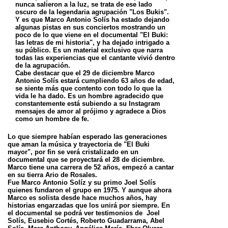
nunca salieron a la luz, se trata de ese lado
oscuro de la legendaria agrupación "Los Bukis".
Y es que Marco Antonio Solís ha estado dejando
algunas pistas en sus conciertos mostrando un
poco de lo que viene en el documental "El Buki:
las letras de mi historia", y ha dejado intrigado a
su público. Es un material exclusivo que narra
todas las experiencias que el cantante vivió dentro
de la agrupación.
Cabe destacar que el 29 de diciembre Marco
Antonio Solís estará cumpliendo 63 años de edad,
se siente más que contento con todo lo que la
vida le ha dado. Es un hombre agradecido que
constantemente está subiendo a su Instagram
mensajes de amor al prójimo y agradece a Dios
como un hombre de fe.
Lo que siempre habían esperado las generaciones
que aman la música y trayectoria de "El Buki
mayor", por fin se verá cristalizado en un
documental que se proyectará el 28 de diciembre.
Marco tiene una carrera de 52 años, empezó a cantar
en su tierra Ario de Rosales.
Fue Marco Antonio Solíz y su primo Joel Solís
quienes fundaron el grupo en 1975. Y aunque ahora
Marco es solista desde hace muchos años, hay
historias engarzadas que los unirá por siempre. En
el documental se podrá ver testimonios de Joel
Solís, Eusebio Cortés, Roberto Guadarrama, Abel