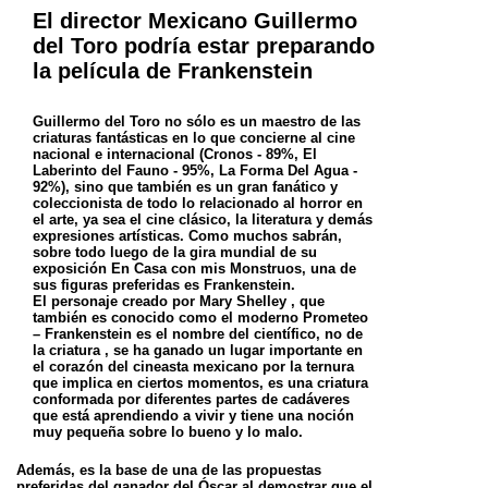
El director Mexicano Guillermo
del Toro podría estar preparando
la película de Frankenstein
Guillermo del Toro no sólo es un maestro de las
criaturas fantásticas en lo que concierne al cine
nacional e internacional (Cronos - 89%, El
Laberinto del Fauno - 95%, La Forma Del Agua -
92%), sino que también es un gran fanático y
coleccionista de todo lo relacionado al horror en
el arte, ya sea el cine clásico, la literatura y demás
expresiones artísticas. Como muchos sabrán,
sobre todo luego de la gira mundial de su
exposición En Casa con mis Monstruos, una de
sus figuras preferidas es Frankenstein.
El personaje creado por Mary Shelley , que
también es conocido como el moderno Prometeo
– Frankenstein es el nombre del científico, no de
la criatura , se ha ganado un lugar importante en
el corazón del cineasta mexicano por la ternura
que implica en ciertos momentos, es una criatura
conformada por diferentes partes de cadáveres
que está aprendiendo a vivir y tiene una noción
muy pequeña sobre lo bueno y lo malo.
Además, es la base de una de las propuestas
preferidas del ganador del Óscar al demostrar que el