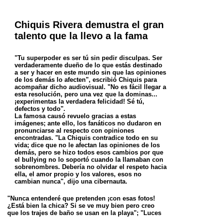
Chiquis Rivera demustra el gran
talento que la llevo a la fama
"Tu superpoder es ser tú sin pedir disculpas. Ser
verdaderamente dueño de lo que estás destinado
a ser y hacer en este mundo sin que las opiniones
de los demás lo afecten", escribió Chiquis para
acompañar dicho audiovisual. "No es fácil llegar a
esta resolución, pero una vez que la dominas...
¡experimentas la verdadera felicidad! Sé tú,
defectos y todo".
La famosa causó revuelo gracias a estas
imágenes; ante ello, los fanáticos no dudaron en
pronunciarse al respecto con opiniones
encontradas. "La Chiquis contradice todo en su
vida; dice que no le afectan las opiniones de los
demás, pero se hizo todos esos cambios por que
el bullying no lo soportó cuando la llamaban con
sobrenombres. Debería no olvidar el respeto hacia
ella, el amor propio y los valores, esos no
cambian nunca", dijo una cibernauta.
"Nunca entenderé que pretenden ¡con esas fotos!
¿Está bien la chica? Si se ve muy bien pero creo
que los trajes de baño se usan en la playa"; "Luces