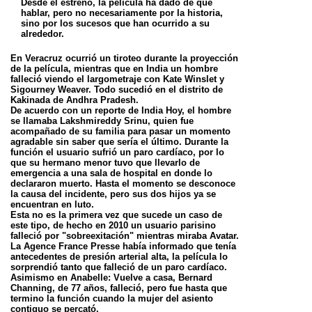
Desde el estreno, la película ha dado de que
hablar, pero no necesariamente por la historia,
sino por los sucesos que han ocurrido a su
alrededor.
En Veracruz ocurrió un tiroteo durante la proyección
de la película, mientras que en India un hombre
falleció viendo el largometraje con Kate Winslet y
Sigourney Weaver. Todo sucedió en el distrito de
Kakinada de Andhra Pradesh.
De acuerdo con un reporte de India Hoy, el hombre
se llamaba Lakshmireddy Srinu, quien fue
acompañado de su familia para pasar un momento
agradable sin saber que sería el último. Durante la
función el usuario sufrió un paro cardíaco, por lo
que su hermano menor tuvo que llevarlo de
emergencia a una sala de hospital en donde lo
declararon muerto. Hasta el momento se desconoce
la causa del incidente, pero sus dos hijos ya se
encuentran en luto.
Esta no es la primera vez que sucede un caso de
este tipo, de hecho en 2010 un usuario parisino
falleció por "sobreexitación" mientras miraba Avatar.
La Agence France Presse había informado que tenía
antecedentes de presión arterial alta, la película lo
sorprendió tanto que falleció de un paro cardíaco.
Asimismo en Anabelle: Vuelve a casa, Bernard
Channing, de 77 años, falleció, pero fue hasta que
termino la función cuando la mujer del asiento
contiguo se percató.