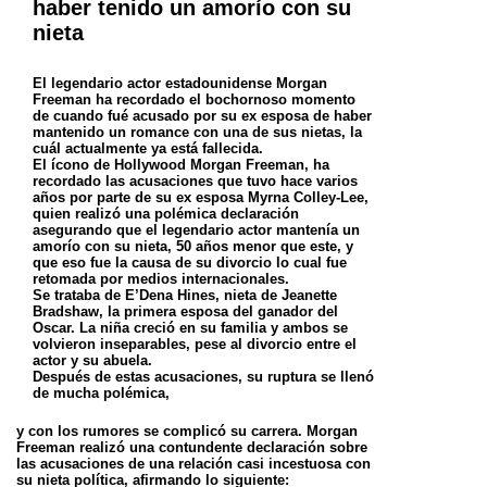
haber tenido un amorío con su
nieta
El legendario actor estadounidense Morgan
Freeman ha recordado el bochornoso momento
de cuando fué acusado por su ex esposa de haber
mantenido un romance con una de sus nietas, la
cuál actualmente ya está fallecida.
El ícono de Hollywood Morgan Freeman, ha
recordado las acusaciones que tuvo hace varios
años por parte de su ex esposa Myrna Colley-Lee,
quien realizó una polémica declaración
asegurando que el legendario actor mantenía un
amorío con su nieta, 50 años menor que este, y
que eso fue la causa de su divorcio lo cual fue
retomada por medios internacionales.
Se trataba de E’Dena Hines, nieta de Jeanette
Bradshaw, la primera esposa del ganador del
Oscar. La niña creció en su familia y ambos se
volvieron inseparables, pese al divorcio entre el
actor y su abuela.
Después de estas acusaciones, su ruptura se llenó
de mucha polémica,
y con los rumores se complicó su carrera. Morgan
Freeman realizó una contundente declaración sobre
las acusaciones de una relación casi incestuosa con
su nieta política, afirmando lo siguiente: