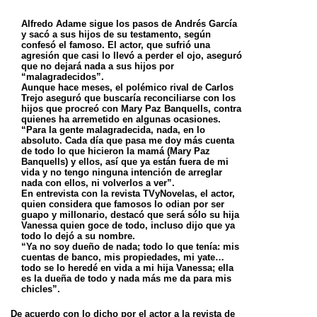
Alfredo Adame sigue los pasos de Andrés García
y sacó a sus hijos de su testamento, según
confesó el famoso. El actor, que sufrió una
agresión que casi lo llevó a perder el ojo, aseguró
que no dejará nada a sus hijos por
“malagradecidos”.
Aunque hace meses, el polémico rival de Carlos
Trejo aseguró que buscaría reconciliarse con los
hijos que procreó con Mary Paz Banquells, contra
quienes ha arremetido en algunas ocasiones.
“Para la gente malagradecida, nada, en lo
absoluto. Cada día que pasa me doy más cuenta
de todo lo que hicieron la mamá (Mary Paz
Banquells) y ellos, así que ya están fuera de mi
vida y no tengo ninguna intención de arreglar
nada con ellos, ni volverlos a ver”.
En entrevista con la revista TVyNovelas, el actor,
quien considera que famosos lo odian por ser
guapo y millonario, destacó que será sólo su hija
Vanessa quien goce de todo, incluso dijo que ya
todo lo dejó a su nombre.
“Ya no soy dueño de nada; todo lo que tenía: mis
cuentas de banco, mis propiedades, mi yate…
todo se lo heredé en vida a mi hija Vanessa; ella
es la dueña de todo y nada más me da para mis
chicles”.
De acuerdo con lo dicho por el actor a la revista de