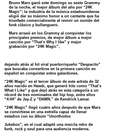
Bruno Mars ganó este domingo su sexto Grammy
de la noche, el mejor álbum del año por “24K
Magic”: la industria de la música
estadounidense
eligió dar su máximo honor a un cantante que ha
triunfado comercialmente al revivir un sonido del
funk clásico y bullanguero.
Mars arrasó en los Grammy al conquistar los
principales premios, de mejor álbum a mejor
canción por “That’s Why I like” y mejor
grabación
por “24K Magic”,
dejando atrás al hit viral puertorriqueño “Despacito”
que buscaba convertirse en la primera canción en
español en conquistar
estos galardones.
“24K Magic” es el tercer álbum de este artista de 32
años nacido en Hawái, que generó hits como “That’s
What I Like” y que dejó atrás en esta
categoría a un
récord de tres nominados del hip hop, entre ellos
“4:44” de Jay-Z y “DAMN.” de Kendrick Lamar.
“24K Magic” llegó cuatro años después de que Mars
se convirtiese en una estrella capaz de llenar
estadios con su álbum “Unorthodox
Jukebox”, en el cual adaptó una mezcla retro de
funk, rock y soul para una audiencia moderna.