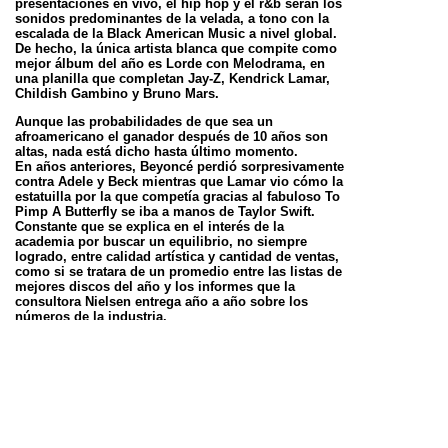
presentaciones en vivo, el hip hop y el r&b serán los
sonidos predominantes de la velada, a tono con la
escalada de la Black
American Music a nivel global.
De hecho, la única artista blanca que compite como
mejor álbum del año es Lorde con Melodrama, en
una
planilla que completan Jay-Z, Kendrick Lamar,
Childish Gambino y Bruno Mars.
Aunque las probabilidades de que sea un
afroamericano el ganador después de 10 años son
altas, nada está dicho hasta último momento.
En
años anteriores, Beyoncé perdió sorpresivamente
contra Adele y Beck mientras que Lamar vio cómo la
estatuilla por la que competía gracias al
fabuloso To
Pimp A Butterfly se iba a manos de Taylor Swift.
Constante que se explica en el interés de la
academia por buscar un equilibrio, no
siempre
logrado, entre calidad artística y cantidad de ventas,
como si se tratara de un promedio entre las listas de
mejores discos del año y los
informes que la
consultora Nielsen entrega año a año sobre los
números de la industria.
Tan cierto como que la preferencia por artistas
norteamericanos en los Grammy es histórica, no
menos cierto es que la Black American Music
se ha
convertido en el sonido del último lustro.
Con total libertad para la hibridación, los músicos
afroamericanos combinan hip hop, soul, r&b, jazz,
funk y trap con tal naturalidad que los
límites se