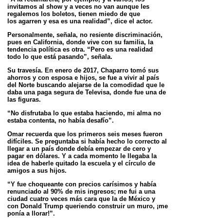
invitamos al show y a veces no van aunque les
regalemos los boletos, tienen miedo de que
los
agarren y esa es una realidad”, dice el actor.
Personalmente, señala, no resiente discriminación,
pues en California, donde vive con su familia, la
tendencia política es otra. “Pero es una
realidad
todo lo que está pasando”, señala.
Su travesía. En enero de 2017, Chaparro tomó sus
ahorros y con esposa e hijos, se fue a vivir al país
del Norte buscando alejarse de la
comodidad que le
daba una paga segura de Televisa, donde fue una de
las figuras.
“No disfrutaba lo que estaba haciendo, mi alma no
estaba contenta, no había desafío”.
Omar recuerda que los primeros seis meses fueron
difíciles. Se preguntaba si había hecho lo correcto al
llegar a un país donde debía empezar
de cero y
pagar en dólares. Y a cada momento le llegaba la
idea de haberle quitado la escuela y el círculo de
amigos a sus hijos.
“Y fue choqueante con precios carísimos y había
renunciado al 90% de mis ingresos; me fui a una
ciudad cuatro veces más cara que la de
México y
con Donald Trump queriendo construir un muro, ¡me
ponía a llorar!”.