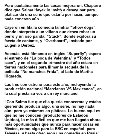
Pero paulatinamente las cosas mejoraron. Chaparro
dice que Salma Hayek lo invitó a desayunar para
platicar de una serie que estaría por
hacer, aunque
nada concreto aún.
Cayeron en fila la comedia familiar “Show dogs”,
donde interpreta a un villano que desea robar un
perro y un oso panda; “Stuck”, donde
explora su
faceta de cantante, y “Overboard”, invitado por
Eugenio Derbez.
Además, está filmando en inglés “Superfly”; espera
el estreno de “La boda de Valentina” y “Todos
caen”, y en el segundo trimestre del año
estará en
tierras nacionales para filmar la secuela de la
película “No manches Frida”, al lado de Martha
Higareda.
Las tres con estreno para este año, incluyendo la
producción nacional “Marcianos VS Mexicanos”, en
la cual presta su voz a un rey marciano.
“Con Salma fue que ella quería conocerme y estaba
queriendo producir algo, una serie, no hay nada
aún, pero ya estamos en pláticas. Lo
bueno aquí es
que no me conocen (productores de Estados
Unidos), lo más difícil es que me han llegado ahora
más oportunidades que nunca
para hacer cosas en
México, como algo para la BBC en español, para
Televisa, y hasta ofrecieron una comedia en Rusia”,