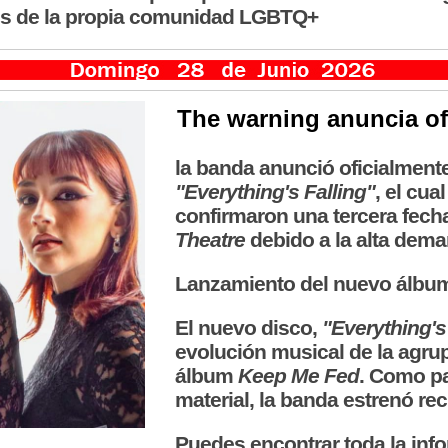
os de la propia comunidad LGBTQ+
The warning anuncia o
la banda anunció oficialmente
"Everything's Falling"
, el cu
confirmaron una tercera fech
Theatre
debido a la alta dema
Lanzamiento del nuevo álbum 
El nuevo disco,
"Everything's
evolución musical de la agr
álbum
Keep Me Fed
. Como pa
material, la banda estrenó re
Puedes encontrar toda la inf