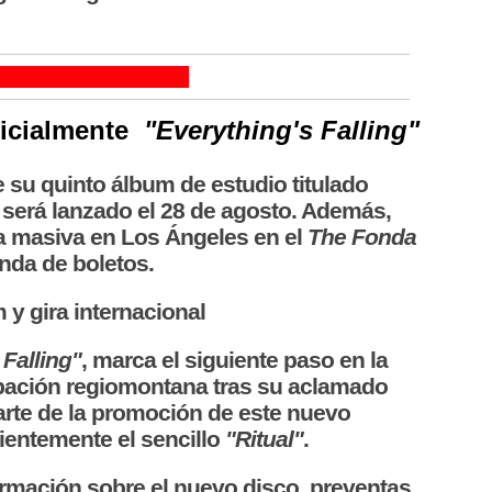
ficialmente
"Everything's Falling"
 su quinto álbum de estudio titulado
al será lanzado el 28 de agosto. Además,
a masiva en Los Ángeles en el
The Fonda
nda de boletos.
y gira internacional
 Falling"
, marca el siguiente paso en la
upación regiomontana tras su aclamado
rte de la promoción de este nuevo
cientemente el sencillo
"Ritual"
.
ormación sobre el nuevo disco, preventas