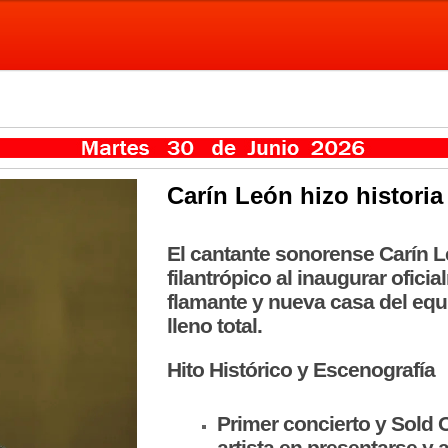
Carín León
hizo historia
El cantante sonorense Carín Le
filantrópico al inaugurar ofici
flamante y nueva casa del equ
lleno total.
Hito Histórico y Escenografía
Primer concierto y Sold O
artista en presentarse y 