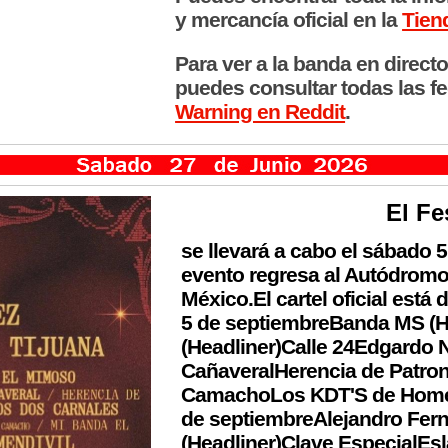
y mercancía oficial en la
Tien
Para ver a la banda en directo
puedes consultar todas las f
Warning en Reddit
.
El Fe
se llevará a cabo el sábado 
evento regresa al Autódrom
México.El cartel oficial está
5 de septiembreBanda MS (He
(Headliner)Calle 24Edgardo
CañaveralHerencia de Patron
CamachoLos KDT'S de Homero
de septiembreAlejandro Fern
(Headliner)Clave EspecialE