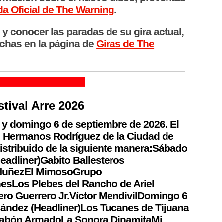
da Oficial de The Warning
.
 y conocer las paradas de su gira actual,
echas en la página de
Giras de The
stival Arre 2026
5 y domingo 6 de septiembre de 2026. El
o Hermanos Rodríguez de la Ciudad de
 distribuido de la siguiente manera:Sábado
adliner)Gabito Ballesteros
 NuñezEl MimosoGrupo
esLos Plebes del Rancho de Ariel
 Guerrero Jr.Víctor MendivilDomingo 6
ández (Headliner)Los Tucanes de Tijuana
slabón ArmadoLa Sonora DinamitaMi