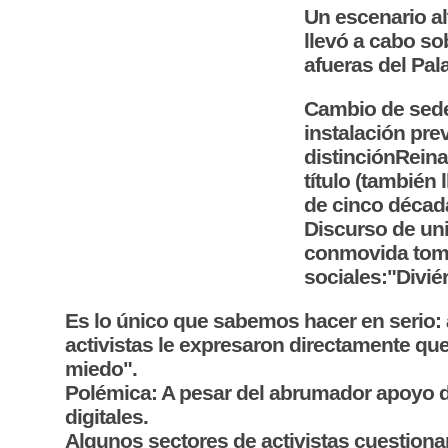
Un escenario al
llevó a cabo sob
afueras del Pala
Cambio de sede:
instalación pre
distinciónReina
título (también
de cinco década
Discurso de uni
conmovida tomó 
sociales:"Divié
Es lo único que sabemos hacer en serio: 
activistas le expresaron directamente qu
miedo".
Polémica: A pesar del abrumador apoyo de
digitales.
Algunos sectores de activistas cuestionaro