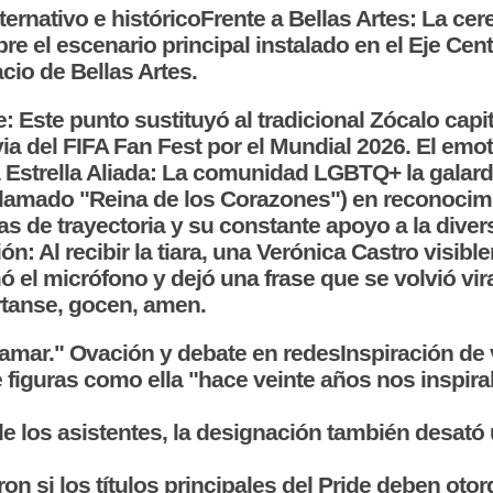
ternativo e históricoFrente a Bellas Artes: La cer
re el escenario principal instalado en el Eje Centr
cio de Bellas Artes.
 Este punto sustituyó al tradicional Zócalo capit
via del FIFA Fan Fest por el Mundial 2026. El emo
 Estrella Aliada: La comunidad LGBTQ+ la galar
 llamado "Reina de los Corazones") en reconoci
s de trayectoria y su constante apoyo a la diver
ón: Al recibir la tiara, una Verónica Castro visib
el micrófono y dejó una frase que se volvió vir
rtanse, gocen, amen.
amar." Ovación y debate en redesInspiración de 
e figuras como ella "hace veinte años nos inspir
 los asistentes, la designación también desató 
n si los títulos principales del Pride deben otor