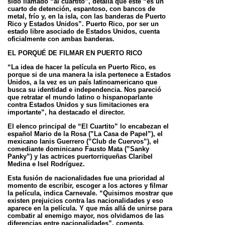
sido llamado “al cuartito”, detalla que este “es un
cuarto de
detención, espantoso, con bancos de
metal, frío y, en la isla, con las banderas de Puerto
Rico y Estados Unidos”.
Puerto Rico, por ser un
estado libre asociado de Estados Unidos, cuenta
oficialmente con ambas banderas.
EL PORQUÉ DE FILMAR EN PUERTO RICO
“La idea de hacer la película en Puerto Rico, es
porque si de una manera la isla pertenece a Estados
Unidos, a la
vez es un país latinoamericano que
busca su identidad e independencia. Nos pareció
que retratar el mundo latino o
hispanoparlante
contra Estados Unidos y sus limitaciones era
importante”, ha destacado el director.
El elenco principal de “El Cuartito” lo encabezan el
español Mario de la Rosa (”La Casa de Papel”), el
mexicano
Ianis Guerrero (”Club de Cuervos”), el
comediante dominicano Fausto Mata (”Sanky
Panky”) y las actrices
puertorriqueñas Claribel
Medina e Isel Rodríguez.
Esta fusión de nacionalidades fue una prioridad al
momento de escribir, escoger a los actores y filmar
la película,
indica Carnevale. “Quisimos mostrar que
existen prejuicios contra las nacionalidades y eso
aparece en la película.
Y que más allá de unirse para
combatir al enemigo mayor, nos olvidamos de las
diferencias entre nacionalidades”,
comenta.