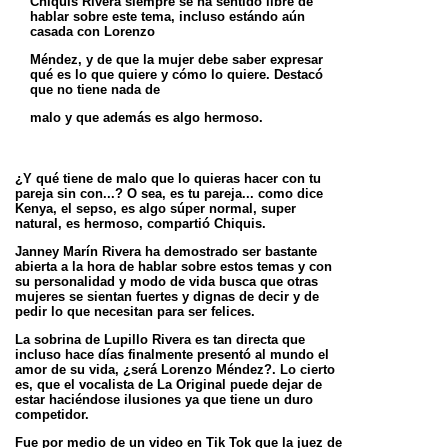
Chiquis Rivera siempre se ha sentido libre de
hablar sobre este tema, incluso estándo aún
casada con Lorenzo
Méndez, y de que la mujer debe saber expresar
qué es lo que quiere y cómo lo quiere. Destacó
que no tiene nada de
malo y que además es algo hermoso.
¿Y qué tiene de malo que lo quieras hacer con tu
pareja sin con...? O sea, es tu pareja... como dice
Kenya, el sepso,
es algo súper normal, super
natural, es hermoso, compartió Chiquis.
Janney Marín Rivera ha demostrado ser bastante
abierta a la hora de hablar sobre estos temas y con
su
personalidad y modo de vida busca que otras
mujeres se sientan fuertes y dignas de decir y de
pedir lo que
necesitan para ser felices.
La sobrina de Lupillo Rivera es tan directa que
incluso hace días finalmente presentó al mundo el
amor de su vida,
¿será Lorenzo Méndez?. Lo cierto
es, que el vocalista de La Original puede dejar de
estar haciéndose ilusiones ya
que tiene un duro
competidor.
Fue por medio de un video en Tik Tok que la juez de