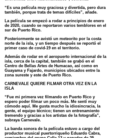
“Es una película muy graciosa y divertida, pero dura
también, porque trata de temas difíciles”, añade.
La película se empezó a rodar a principios de enero
de 2020, cuando se reportaron varios temblores en el
sur de
Puerto Rico.
Posteriormente se avistó un meteorito por la costa
norte de la isla, y un tiempo después se reportó el
primer caso
de covid-19 en el territorio.
Además de rodar en el aeropuerto internacional de la
isla, cerca de la capital, también se grabó en el
Centro de
Bellas Artes de Humacao, así como en
Guayama y Fajardo, municipios ubicados entre la
zona sureste y este de
Puerto Rico.
CARNEVALE QUIERE FILMAR OTRA VEZ EN LA
ISLA
“Fue mi primera vez filmando en Puerto Rico y
espero poder filmar un poco más. Me sentí muy
cómodo aquí. Me
gusta mucho la idiosincracia, la
gente, el equipo técnico; tienen un entrenamiento
tremendo y gracias a los artistas
de la fotografía”,
subraya Carnevale.
La banda sonora de la película estuvo a cargo del
productor musical puertorriqueño Eduardo Cabra,
exmiembro del
grupo Calle 13 y ganador de 25