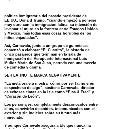
política
inmigratoria del pasado presidente de
EE.UU., Donald Trump, “cuando empezó a ponerse
muy duro con la
inmigración latina, su intención de
levantar el muro en la frontera entre Estados Unidos
y México, más todas esas
cosas horribles de los
niños enjaulados”.
Así, Carnevale, junto a un grupo de guionistas,
comenzó a elaborar “El Cuartito”, la historia de
cinco pasajeros que
terminan en la sala de
inmigración del Aeropuerto Internacional Luis
Muñoz Marín de San Juan, narrada con una
mezcla
de comedia y drama.
SER LATINO TE MARCA NEGATIVAMENTE
“La metáfora era mostrar cómo por ser latino eres
sospechoso de algo”, sostiene Carnevale, director
de exitosas
cintas en la isla como “Elsa & Fred” y
“Corazón de León”.
Los personajes, completamente desconocidos entre
ellos, convivirán detenidos, incomunicados con el
exterior y
sin indicios sobre su futuro más
inmediato.
Y aunque Carnevale asegura a Efe que nunca ha