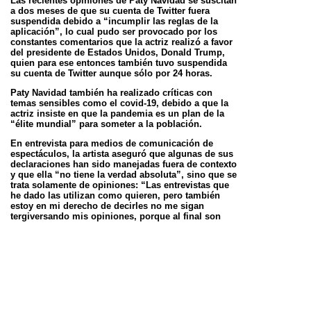
Las recientes opiniones de Paty Navidad se suscitan
a dos meses de que su cuenta de Twitter fuera
suspendida debido a “incumplir las reglas de la
aplicación”, lo cual pudo ser provocado por los
constantes comentarios que la actriz realizó a favor
del presidente de Estados Unidos, Donald Trump,
quien para ese entonces también tuvo suspendida
su cuenta de Twitter aunque sólo por 24 horas.
Paty Navidad también ha realizado críticas con
temas sensibles como el covid-19, debido a que la
actriz insiste en que la pandemia es un plan de la
“élite mundial” para someter a la población.
En entrevista para medios de comunicación de
espectáculos, la artista aseguró que algunas de sus
declaraciones han sido manejadas fuera de contexto
y que ella “no tiene la verdad absoluta”, sino que se
trata solamente de opiniones: “Las entrevistas que
he dado las utilizan como quieren, pero también
estoy en mi derecho de decirles no me sigan
tergiversando mis opiniones, porque al final son
sólo eso, opiniones, no soy dueña de la verdad
absoluta ni ustedes tampoco”.
Además, Navidad añadió que nunca ha afirmado que
el covid-19 no existe: “Nunca he dicho que el covid-
19 no exista, nunca que el coronavirus no exista. He
dicho que el coronavirus ha existido siempre, los
virus han existido siempre, las bacterias, los
parásitos y los parásitos humanos son peores”.