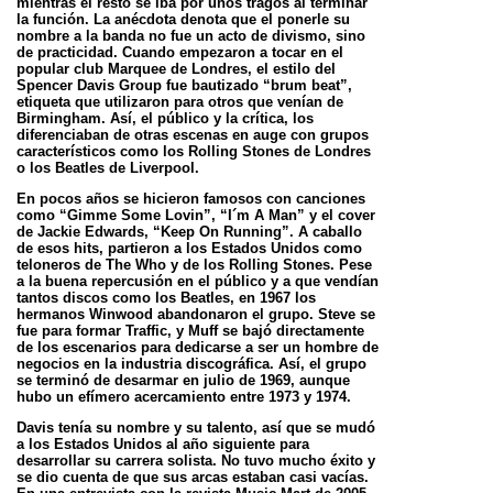
mientras el resto se iba por unos tragos al terminar
la función. La anécdota denota que el ponerle su
nombre a la banda no fue un acto de divismo, sino
de practicidad. Cuando empezaron a tocar en el
popular club Marquee de Londres, el estilo del
Spencer Davis Group fue bautizado “brum beat”,
etiqueta que utilizaron para otros que venían de
Birmingham. Así, el público y la crítica, los
diferenciaban de otras escenas en auge con grupos
característicos como los Rolling Stones de Londres
o los Beatles de Liverpool.
En pocos años se hicieron famosos con canciones
como “Gimme Some Lovin”, “I´m A Man” y el cover
de Jackie Edwards, “Keep On Running”. A caballo
de esos hits, partieron a los Estados Unidos como
teloneros de The Who y de los Rolling Stones. Pese
a la buena repercusión en el público y a que vendían
tantos discos como los Beatles, en 1967 los
hermanos Winwood abandonaron el grupo. Steve se
fue para formar Traffic, y Muff se bajó directamente
de los escenarios para dedicarse a ser un hombre de
negocios en la industria discográfica. Así, el grupo
se terminó de desarmar en julio de 1969, aunque
hubo un efímero acercamiento entre 1973 y 1974.
Davis tenía su nombre y su talento, así que se mudó
a los Estados Unidos al año siguiente para
desarrollar su carrera solista. No tuvo mucho éxito y
se dio cuenta de que sus arcas estaban casi vacías.