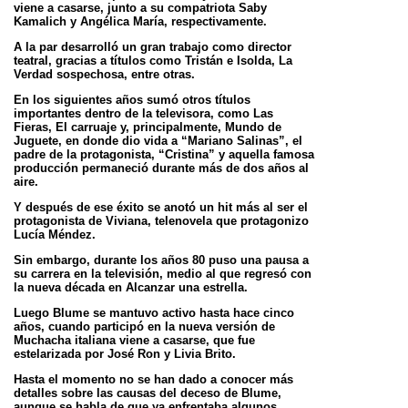
viene a casarse, junto a su compatriota Saby
Kamalich y Angélica María, respectivamente.
A la par desarrolló un gran trabajo como director
teatral, gracias a títulos como Tristán e Isolda, La
Verdad sospechosa, entre
otras.
En los siguientes años sumó otros títulos
importantes dentro de la televisora, como Las
Fieras, El carruaje y, principalmente,
Mundo de
Juguete, en donde dio vida a “Mariano Salinas”, el
padre de la protagonista, “Cristina” y aquella famosa
producción
permaneció durante más de dos años al
aire.
Y después de ese éxito se anotó un hit más al ser el
protagonista de Viviana, telenovela que protagonizo
Lucía Méndez.
Sin embargo, durante los años 80 puso una pausa a
su carrera en la televisión, medio al que regresó con
la nueva década en Alcanzar una estrella.
Luego Blume se mantuvo activo hasta hace cinco
años, cuando participó en la nueva versión de
Muchacha italiana viene a casarse, que fue
estelarizada por José Ron y Livia Brito.
Hasta el momento no se han dado a conocer más
detalles sobre las causas del deceso de Blume,
aunque se habla de que ya enfrentaba algunos