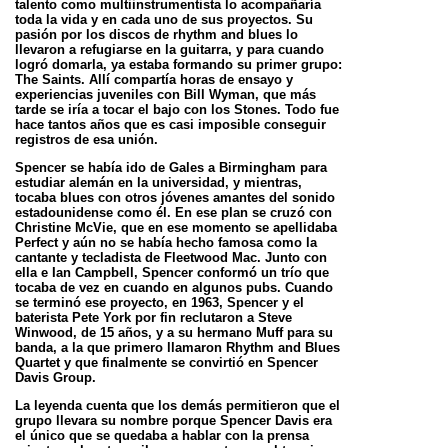
talento como multiinstrumentista lo acompañaría
toda la vida y en cada uno de sus proyectos. Su
pasión por los discos de rhythm and blues lo
llevaron a refugiarse en la guitarra, y para cuando
logró domarla, ya estaba formando su primer grupo:
The Saints. Allí compartía horas de ensayo y
experiencias juveniles con Bill Wyman, que más
tarde se iría a tocar el bajo con los Stones. Todo fue
hace tantos años que es casi imposible conseguir
registros de esa unión.
Spencer se había ido de Gales a Birmingham para
estudiar alemán en la universidad, y mientras,
tocaba blues con otros jóvenes amantes del sonido
estadounidense como él. En ese plan se cruzó con
Christine McVie, que en ese momento se apellidaba
Perfect y aún no se había hecho famosa como la
cantante y tecladista de Fleetwood Mac. Junto con
ella e Ian Campbell, Spencer conformó un trío que
tocaba de vez en cuando en algunos pubs. Cuando
se terminó ese proyecto, en 1963, Spencer y el
baterista Pete York por fin reclutaron a Steve
Winwood, de 15 años, y a su hermano Muff para su
banda, a la que primero llamaron Rhythm and Blues
Quartet y que finalmente se convirtió en Spencer
Davis Group.
La leyenda cuenta que los demás permitieron que el
grupo llevara su nombre porque Spencer Davis era
el único que se quedaba a hablar con la prensa