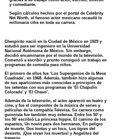
y comediante.
Según cálculos hechos por el portal de Celebrity
Net Worth, el famoso actor mexicano recaudó la
millonaria cifra en toda su carrera.
Chespirito nació en la Ciudad de México en 1929 y
estudió para ser ingeniero en la Universidad
Nacional Autónoma de México. Sin embargo,
decidió encaminarse por el mundo de la televisión.
Comenzó a escribir y pronto consiguió un trabajo en
programas de comedia para niños.
El primero de ellos fue ‘Los Supergenios de la Mesa
Cuadrada’, en 1968. Además, también hizo algunas
de sus apariciones más conocidas a principios de
los setentas con sus programas de ‘El Chapulín
Colorado’ y ‘El Chavo’.
Además de la televisión, el actor apareció en teatro y
cine, y fue el compositor de la música de series y
películas de la compañía Televisa. Su carrera como
guionista fue también muy extensa. Entre los 50' y
los 90' escribió La princesa hippie, El camino de los
espantos, Un novio para dos hermanas, En peligro
de muerte, Dos tontos y un loco, Los tigres del
desierto, ¡Que vivan los muertos! y Angelitos del
trapecio.