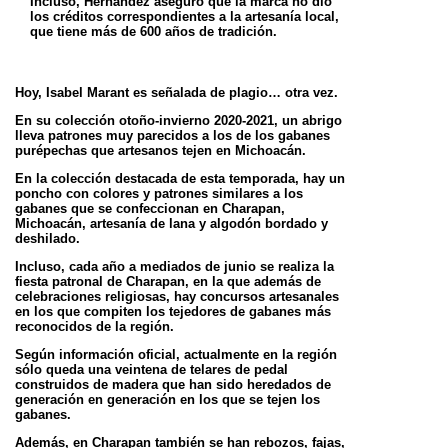
Incluso, Hernández aseguró que la marca no dio
los créditos correspondientes a la artesanía local,
que tiene más de 600 años
de tradición.
Hoy, Isabel Marant es señalada de plagio… otra vez.
En su colección otoño-invierno 2020-2021, un abrigo
lleva patrones muy parecidos a los de los gabanes
purépechas que
artesanos tejen en Michoacán.
En la colección destacada de esta temporada, hay un
poncho con colores y patrones similares a los
gabanes que se
confeccionan en Charapan,
Michoacán, artesanía de lana y algodón bordado y
deshilado.
Incluso, cada año a mediados de junio se realiza la
fiesta patronal de Charapan, en la que además de
celebraciones religiosas,
hay concursos artesanales
en los que compiten los tejedores de gabanes más
reconocidos de la región.
Según información oficial, actualmente en la región
sólo queda una veintena de telares de pedal
construidos de madera que
han sido heredados de
generación en generación en los que se tejen los
gabanes.
Además, en Charapan también se han rebozos, fajas,