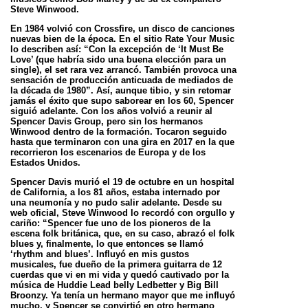
Steve Winwood.
En 1984 volvió con Crossfire, un disco de canciones
nuevas bien de la época. En el sitio Rate Your Music
lo describen así: “Con la excepción de ‘It Must Be
Love’ (que habría sido una buena elección para un
single), el set rara vez arrancó. También provoca una
sensación de producción anticuada de mediados de
la década de 1980”. Así, aunque tibio, y sin retomar
jamás el éxito que supo saborear en los 60, Spencer
siguió adelante. Con los años volvió a reunir al
Spencer Davis Group, pero sin los hermanos
Winwood dentro de la formación. Tocaron seguido
hasta que terminaron con una gira en 2017 en la que
recorrieron los escenarios de Europa y de los
Estados Unidos.
Spencer Davis murió el 19 de octubre en un hospital
de California, a los 81 años, estaba internado por
una neumonía y no pudo salir adelante. Desde su
web oficial, Steve Winwood lo recordó con orgullo y
cariño: “Spencer fue uno de los pioneros de la
escena folk británica, que, en su caso, abrazó el folk
blues y, finalmente, lo que entonces se llamó
‘rhythm and blues’. Influyó en mis gustos
musicales, fue dueño de la primera guitarra de 12
cuerdas que vi en mi vida y quedó cautivado por la
música de Huddie Lead belly Ledbetter y Big Bill
Broonzy. Ya tenía un hermano mayor que me influyó
mucho, y Spencer se convirtió en otro hermano