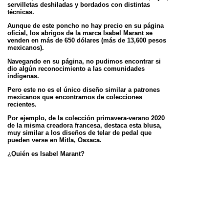
servilletas deshiladas y bordados con distintas
técnicas.
Aunque de este poncho no hay precio en su página
oficial, los abrigos de la marca Isabel Marant se
venden en más de 650
dólares (más de 13,600 pesos
mexicanos).
Navegando en su página, no pudimos encontrar si
dio algún reconocimiento a las comunidades
indígenas.
Pero este no es el único diseño similar a patrones
mexicanos que encontramos de colecciones
recientes.
Por ejemplo, de la colección primavera-verano 2020
de la misma creadora francesa, destaca esta blusa,
muy similar a los
diseños de telar de pedal que
pueden verse en Mitla, Oaxaca.
¿Quién es Isabel Marant?
La diseñadora, nacida en Bolonia, Francia, ha
ganado reconocimientos internacionales por su
trabajo.
En 2014 fue nombrada Diseñadora Contemporánea
del Año en los premios Elle Style; en 1998 ganó el
Premio Whirlpool como
mejor diseñadora y en 2012
le dieron el reconocimiento Diseñadora del Año en