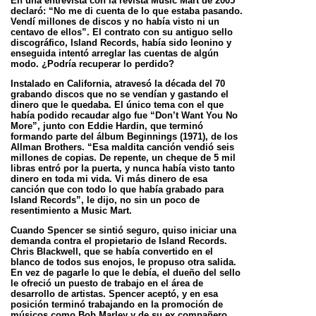
En una entrevista con la revista Music Mart de 2005
declaró: “No me di cuenta de lo que estaba pasando.
Vendí millones de discos y no había visto ni un
centavo de ellos”. El contrato con su antiguo sello
discográfico, Island Records, había sido leonino y
enseguida intentó arreglar las cuentas de algún
modo. ¿Podría recuperar lo perdido?
Instalado en California, atravesó la década del 70
grabando discos que no se vendían y gastando el
dinero que le quedaba. El único tema con el que
había podido recaudar algo fue “Don’t Want You No
More”, junto con Eddie Hardin, que terminó
formando parte del álbum Beginnings (1971), de los
Allman Brothers. “Esa maldita canción vendió seis
millones de copias. De repente, un cheque de 5 mil
libras entró por la puerta, y nunca había visto tanto
dinero en toda mi vida. Vi más dinero de esa
canción que con todo lo que había grabado para
Island Records”, le dijo, no sin un poco de
resentimiento a Music Mart.
Cuando Spencer se sintió seguro, quiso iniciar una
demanda contra el propietario de Island Records.
Chris Blackwell, que se había convertido en el
blanco de todos sus enojos, le propuso otra salida.
En vez de pagarle lo que le debía, el dueño del sello
le ofreció un puesto de trabajo en el área de
desarrollo de artistas. Spencer aceptó, y en esa
posición terminó trabajando en la promoción de
músicos como Bob Marley y de su ex compañero