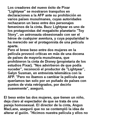
Los creadores del nuevo éxito de Pixar
"Lightyear" se mostraron tranquilos en
declaraciones a la AFP ante su prohibición en
varios países musulmanes, cuyas autoridades
rechazaron un beso entre dos personajes
femeninos de la cinta. Buzz Lightyear es uno de
los protagonistas del megaéxito planetario "Toy
Story", un astronauta obsesionado con ser el
héroe de cualquier aventura, y cuya popularidad le
ha merecido ser el protagonista de una película
aparte.
Pero el breve beso entre dos mujeres en la
película provocó críticas en más de una docena
de países de mayoría musulmana, que
prohibieron la cinta de Disney (propietaria de los
estudios Pixar). "Nos advirtieron de que podía
suceder", reconoció el productor de "Lightyear",
Galyn Susman, en entrevista telemática con la
AFP. "Pero no íbamos a cambiar la película que
queríamos tan solo por un puñado de países con
puntos de vista retrógrados, por decirlo
suavemente", aseguró.
El beso entre las dos mujeres, que tienen un niño,
deja claro al espectador de que se trata de una
pareja homosexual. El director de la cinta, Angus
MacLane, aseguró que no se contempló la idea de
alterar el guión. "Hicimos nuestra película y ellos no