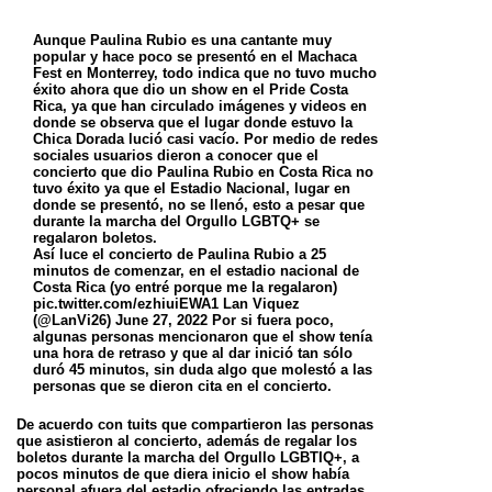
Aunque Paulina Rubio es una cantante muy
popular y hace poco se presentó en el Machaca
Fest en Monterrey, todo indica que no tuvo mucho
éxito ahora que dio un show en el Pride Costa
Rica, ya que han circulado imágenes y videos en
donde se observa que el lugar donde estuvo la
Chica Dorada lució casi vacío. Por medio de redes
sociales usuarios dieron a conocer que el
concierto que dio Paulina Rubio en Costa Rica no
tuvo éxito ya que el Estadio Nacional, lugar en
donde se presentó, no se llenó, esto a pesar que
durante la marcha del Orgullo LGBTQ+ se
regalaron boletos.
Así luce el concierto de Paulina Rubio a 25
minutos de comenzar, en el estadio nacional de
Costa Rica (yo entré porque me la regalaron)
pic.twitter.com/ezhiuiEWA1 Lan Viquez
(@LanVi26) June 27, 2022 Por si fuera poco,
algunas personas mencionaron que el show tenía
una hora de retraso y que al dar inició tan sólo
duró 45 minutos, sin duda algo que molestó a las
personas que se dieron cita en el concierto.
De acuerdo con tuits que compartieron las personas
que asistieron al concierto, además de regalar los
boletos durante la marcha del Orgullo LGBTIQ+, a
pocos minutos de que diera inicio el show había
personal afuera del estadio ofreciendo las entradas