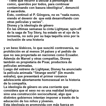
“Tiene que recurrir a utilizar a personajes de
comic, queridos por todos, para continuar
contaminando con basura ideológica”, denunció
el sacerdote.
Esto, continuó el P. Góngora, no es “nada nuevo,
viendo el devenir de que está desarrollando con
otras películas y series”.
Disney y la ideología de género
En las últimas semanas la cinta Lightyear, spin-off
de la saga de Toy Story, ha estado en el ojo de la
tormenta, no solo por su baja taquilla sino por la
inclusión de una historia
y un beso lésbicos, lo que suscitó controversia, su
prohibición en al menos 14 países y el pedido de
que no sea proyectada en naciones como Ecuador.
Además de Marvel y otras compañías, Disney
también es propietaria de Pixar, productora de
películas animadas.
Luego del estreno de Lightyear, Disney ha anunciado
la película animada “Strange world” (Un mundo
extraño), que presentará el primer romance
adolescente abiertamente homosexual en la historia
de la compañía.
La ideología de género es una corriente que
considera que el sexo no es una realidad biológica
sino una construcción sociocultural, algo que
distintos gobiernos intentan imponer a través de la
educación de los niños y jóvenes.
Esta ideología es promovida con más fuerza en