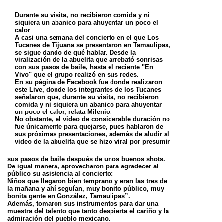
Durante su visita, no recibieron comida y ni
siquiera un abanico para ahuyentar un poco el
calor
A casi una semana del concierto en el que Los
Tucanes de Tijuana se presentaron en Tamaulipas,
se sigue dando de qué hablar. Desde la
viralización de la abuelita que arrebató sonrisas
con sus pasos de baile, hasta el reciente "En
Vivo" que el grupo realizó en sus redes.
En su página de Facebook fue donde realizaron
este Live, donde los integrantes de los Tucanes
señalaron que, durante su visita, no recibieron
comida y ni siquiera un abanico para ahuyentar
un poco el calor, relata Milenio.
No obstante, el video de considerable duración no
fue únicamente para quejarse, pues hablaron de
sus próximas presentaciones, además de aludir al
video de la abuelita que se hizo viral por presumir
sus pasos de baile después de unos buenos shots.
De igual manera, aprovecharon para agradecer al
público su asistencia al concierto:
Niños que llegaron bien temprano y eran las tres de
la mañana y ahí seguían, muy bonito público, muy
bonita gente en González, Tamaulipas”.
Además, tomaron sus instrumentos para dar una
muestra del talento que tanto despierta el cariño y la
admiración del pueblo mexicano.