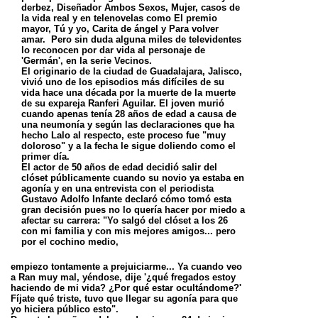
derbez, Diseñador Ambos Sexos, Mujer, casos de
la vida real y en telenovelas como El premio
mayor, Tú y yo, Carita de ángel y Para volver
amar. Pero sin duda alguna miles de televidentes
lo reconocen por dar vida al personaje de
'Germán', en la serie Vecinos.
El originario de la ciudad de Guadalajara, Jalisco,
vivió uno de los episodios más difíciles de su
vida hace una década por la muerte de la muerte
de su expareja Ranferi Aguilar. El joven murió
cuando apenas tenía 28 años de edad a causa de
una neumonía y según las declaraciones que ha
hecho Lalo al respecto, este proceso fue "muy
doloroso" y a la fecha le sigue doliendo como el
primer día.
El actor de 50 años de edad decidió salir del
clóset públicamente cuando su novio ya estaba en
agonía y en una entrevista con el periodista
Gustavo Adolfo Infante declaró cómo tomó esta
gran decisión pues no lo quería hacer por miedo a
afectar su carrera: "Yo salgó del clóset a los 26
con mi familia y con mis mejores amigos... pero
por el cochino medio,
empiezo tontamente a prejuiciarme... Ya cuando veo
a Ran muy mal, yéndose, dije '¿qué fregados estoy
haciendo de mi vida? ¿Por qué estar ocultándome?'
Fíjate qué triste, tuvo que llegar su agonía para que
yo hiciera público esto".