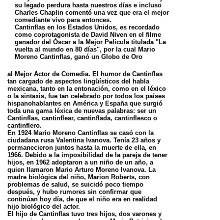
su legado perdura hasta nuestros días e incluso
Charles Chaplin comentó una vez que era el mejor
comediante vivo para entonces.
Cantinflas en los Estados Unidos, es recordado
como coprotagonista de David Niven en el filme
ganador del Óscar a la Mejor Película titulada "La
vuelta al mundo en 80 días", por la cual Mario
Moreno Cantinflas, ganó un Globo de Oro
al Mejor Actor de Comedia. El humor de Cantinflas
tan cargado de aspectos lingüísticos del habla
mexicana, tanto en la entonación, como en el léxico
o la sintaxis, fue tan celebrado por todos los países
hispanohablantes en América y España que surgió
toda una gama léxica de nuevas palabras: ser un
Cantinflas, cantinflear, cantinflada, cantinflesco o
cantinflero.
En 1924 Mario Moreno Cantinflas se casó con la
ciudadana rusa Valentina Ivanova. Tenía 23 años y
permanecieron juntos hasta la muerte de ella, en
1966. Debido a la imposibilidad de la pareja de tener
hijos, en 1962 adoptaron a un niño de un año, a
quien llamaron Mario Arturo Moreno Ivanova. La
madre biológica del niño, Marion Roberts, con
problemas de salud, se suicidó poco tiempo
después, y hubo rumores sin confirmar que
continúan hoy día, de que el niño era en realidad
hijo biológico del actor.
El hijo de Cantinflas tuvo tres hijos, dos varones y