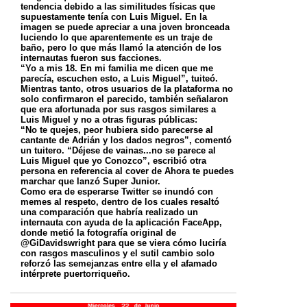
tendencia debido a las similitudes físicas que
supuestamente tenía con Luis Miguel. En la
imagen se puede apreciar a una joven bronceada
luciendo lo que aparentemente es un traje de
baño, pero lo que más llamó la atención de los
internautas fueron sus facciones.
“Yo a mis 18. En mi familia me dicen que me
parecía, escuchen esto, a Luis Miguel”, tuiteó.
Mientras tanto, otros usuarios de la plataforma no
solo confirmaron el parecido, también señalaron
que era afortunada por sus rasgos similares a
Luis Miguel y no a otras figuras públicas:
“No te quejes, peor hubiera sido parecerse al
cantante de Adrián y los dados negros”, comentó
un tuitero. “Déjese de vainas...no se parece al
Luis Miguel que yo Conozco”, escribió otra
persona en referencia al cover de Ahora te puedes
marchar que lanzó Super Junior.
Como era de esperarse Twitter se inundó con
memes al respeto, dentro de los cuales resaltó
una comparación que habría realizado un
internauta con ayuda de la aplicación FaceApp,
donde metió la fotografía original de
@GiDavidswright para que se viera cómo luciría
con rasgos masculinos y el sutil cambio solo
reforzó las semejanzas entre ella y el afamado
intérprete puertorriqueño.