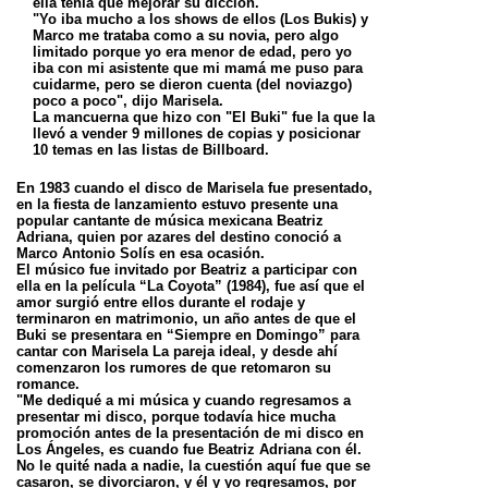
ella tenía que mejorar su dicción.
"Yo iba mucho a los shows de ellos (Los Bukis) y
Marco me trataba como a su novia, pero algo
limitado porque yo era menor de edad, pero yo
iba con mi asistente que mi mamá me puso para
cuidarme, pero se dieron cuenta (del noviazgo)
poco a poco", dijo Marisela.
La mancuerna que hizo con "El Buki" fue la que la
llevó a vender 9 millones de copias y posicionar
10 temas en las listas de Billboard.
En 1983 cuando el disco de Marisela fue presentado,
en la fiesta de lanzamiento estuvo presente una
popular cantante de música mexicana Beatriz
Adriana, quien por azares del destino conoció a
Marco Antonio Solís en esa ocasión.
El músico fue invitado por Beatriz a participar con
ella en la película “La Coyota” (1984), fue así que el
amor surgió entre ellos durante el rodaje y
terminaron en matrimonio, un año antes de que el
Buki se presentara en “Siempre en Domingo” para
cantar con Marisela La pareja ideal, y desde ahí
comenzaron los rumores de que retomaron su
romance.
"Me dediqué a mi música y cuando regresamos a
presentar mi disco, porque todavía hice mucha
promoción antes de la presentación de mi disco en
Los Ángeles, es cuando fue Beatriz Adriana con él.
No le quité nada a nadie, la cuestión aquí fue que se
casaron, se divorciaron, y él y yo regresamos, por