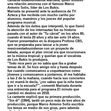
cantante estadounidense Marisela, quien sostuvo
una relación amorosa con el famoso Marco
Antonio Solis, líder de Los Bukis.
Marisela se presentó ante la audiencia de TV
Azteca y fue recibida con mucho cariño por
alumnos, maestros y los jueces del popular
programa musical.
Además de los éxitos que interpretó, lo que llamó
la atención de los internautas fue su historia
pasada con el autor de "Tu cárcel" en los años 80,
cuando él tenía 20 años y ella tan solo 14 años.
Fueron presentados en la disquera Profono CBS,
que se preparaba para lanzar a la joven
mexicoestadounidense con un proyecto de
balada, aunque el plan inicial era que incursionara
en la música tropical; y querían que el vocalista
de Los Bukis lo produjera.
"Todo nice pero yo no sabía que iba a grabar
temas de él. Se hizo amigo mío y hasta después
fue cuando comenzamos a coquetearnos como
jóvenes y comenzamos a juntarnos, él me hablaba
a las 2 de la mañana, cuando hacía sus conciertos
y mi mamá le decía, '¿no sabes que la niña tiene
que ir a la escuela?'", comentó Marisela durante
una entrevista para el programa El minuto que
cambió mi destino en 2018.
La cantante explicó que su primera producción,
“Sin él” (1984), tardó un poco más de tres años de
producción, porque Marco Antonio Solís escribía
los temas en medio de sus giras, pero además