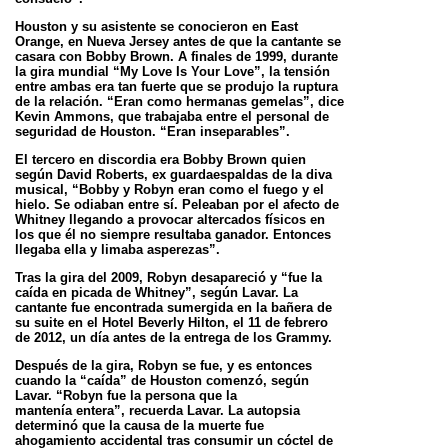
Houston y su asistente se conocieron en East
Orange, en Nueva Jersey antes de que la cantante se
casara con Bobby Brown. A finales de 1999,
durante
la gira mundial “My Love Is Your Love”, la tensión
entre ambas era tan fuerte que se produjo la ruptura
de la relación. “Eran como
hermanas gemelas”, dice
Kevin Ammons, que trabajaba entre el personal de
seguridad de Houston. “Eran inseparables”.
El tercero en discordia era Bobby Brown quien
según David Roberts, ex guardaespaldas de la diva
musical, “Bobby y Robyn eran como el
fuego y el
hielo. Se odiaban entre sí. Peleaban por el afecto de
Whitney llegando a provocar altercados físicos en
los que él no siempre
resultaba ganador. Entonces
llegaba ella y limaba asperezas”.
Tras la gira del 2009, Robyn desapareció y “fue la
caída en picada de Whitney”, según Lavar. La
cantante fue encontrada sumergida en la
bañera de
su suite en el Hotel Beverly Hilton, el 11 de febrero
de 2012, un día antes de la entrega de los Grammy.
Después de la gira, Robyn se fue, y es entonces
cuando la “caída” de Houston comenzó, según
Lavar. “Robyn fue la persona que la
mantenía
entera”, recuerda Lavar. La autopsia
determinó que la causa de la muerte fue
ahogamiento accidental tras consumir un cóctel de