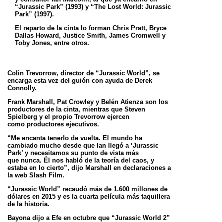
“Jurassic Park” (1993) y “The Lost World:
Jurassic
Park” (1997).
El reparto de la cinta lo forman Chris Pratt, Bryce
Dallas Howard, Justice Smith, James Cromwell y
Toby Jones, entre otros.
Colin Trevorrow, director de “Jurassic World”, se
encarga esta vez del guión con ayuda de Derek
Connolly.
Frank Marshall, Pat Crowley y Belén Atienza son los
productores de la cinta, mientras que Steven
Spielberg y el propio Trevorrow ejercen
como
productores ejecutivos.
“Me encanta tenerlo de vuelta. El mundo ha
cambiado mucho desde que Ian llegó a ‘Jurassic
Park’ y necesitamos su punto de vista más
que
nunca. Él nos habló de la teoría del caos, y
estaba en lo cierto”, dijo Marshall en declaraciones a
la web Slash Film.
“Jurassic World” recaudó más de 1.600 millones de
dólares en 2015 y es la cuarta película más taquillera
de la historia.
Bayona dijo a Efe en octubre que “Jurassic World 2”