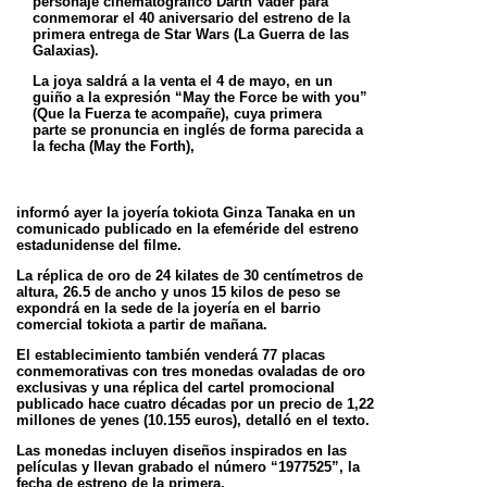
personaje
cinematográfico Darth Vader para
conmemorar el 40 aniversario del estreno de la
primera entrega de Star Wars (La Guerra de las
Galaxias).
La joya saldrá a la venta el 4 de mayo, en un
guiño a la expresión “May the Force be with you”
(Que la Fuerza te acompañe), cuya primera
parte
se pronuncia en inglés de forma parecida a
la fecha (May the Forth),
informó ayer la joyería tokiota Ginza Tanaka en un
comunicado publicado
en la efeméride del estreno
estadunidense del filme.
La réplica de oro de 24 kilates de 30 centímetros de
altura, 26.5 de ancho y unos 15 kilos de peso se
expondrá en la sede de la joyería en el
barrio
comercial tokiota a partir de mañana.
El establecimiento también venderá 77 placas
conmemorativas con tres monedas ovaladas de oro
exclusivas y una réplica del cartel
promocional
publicado hace cuatro décadas por un precio de 1,22
millones de yenes (10.155 euros), detalló en el texto.
Las monedas incluyen diseños inspirados en las
películas y llevan grabado el número “1977525”, la
fecha de estreno de la primera.