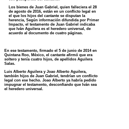
Los bienes de Juan Gabriel, quien falleciera el 28
de agosto de 2016, están en un conflicto legal en
el que los hijos del cantante se disputan la
herencia, Según información difundida por Primer
Impacto, el testamento de Juan Gabriel indicaba
que Iván Aguilera es el heredero universal, de
acuerdo al documento de cuatro páginas.
En ese testamento, firmado el 5 de junio de 2014 en
Quintana Roo, México, el cantante afirmó que era
soltero y tenía cuatro hijos, de apellidos Aguilera
Salas.
Luis Alberto Aguilera y Joao Alberto Aguilera,
también hijos de Juan Gabriel, tendrían un conflicto
legal con ese hecho. Joao Alberto ya habría pedido
impugnar el testamento, desconfiando que Iván sea
el heredero universal.
De acuerdo a la información que filtró el medio
estadounidense, el documento ya tendría un
inconveniente legal porque Juan Gabriel tenía dos
pasaportes al momento de firmar el testamento, algo
que según la ley mexicana podría significar una
"nulidad absoluta o parcial".
En los próximos días se conocerá cómo procederá