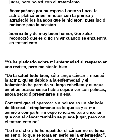
jugar, pero no así con el tratamiento.
Acompañada por su esposo Lorenzo Lazo, la
actriz platicó unos minutos con la prensa y
agradeció los halagos que le hicieron, pues lució
radiante para la ocasión.
Sonriente y de muy buen humor, González
reconoció que es difícil vivir cuando se encuentra
en tratamiento.
“Ya he platicado sobre mi enfermedad al respecto en
una revista, pero me siento bien.
“De la salud todo bien, sólo tengo cáncer”, insistió
la actriz, quien debido a la enfermedad y el
tratamiento ha perdido su larga cabellera y aunque
en otras ocasiones se había dejado ver con pelucas,
ahora decidió presentarse sin ella.
Comentó que el aparecer sin peluca es un símbolo
de libertad, “simplemente es lo que es y si me
animé a compartir mi experiencia es para enseñar
que con el cáncer también se puede jugar, pero con
el tratamiento no”.
“Lo he dicho y lo he repetido, el cáncer no se toma
en serio, lo que se toma en serio es la enfermedad”,
apuntó la actriz de cintas como “Salón Mexico”,