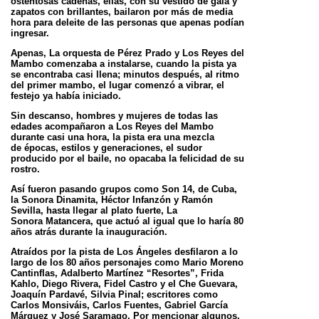
ostentosas cadenas, ellas, con su vestido de gala y
zapatos con brillantes, bailaron por más
de media
hora para deleite de las personas que apenas podían
ingresar.
Apenas, La orquesta de Pérez Prado y Los Reyes del
Mambo comenzaba a instalarse, cuando la pista ya
se encontraba casi llena; minutos
después, al ritmo
del primer mambo, el lugar comenzó a vibrar, el
festejo ya había iniciado.
Sin descanso, hombres y mujeres de todas las
edades acompañaron a Los Reyes del Mambo
durante casi una hora, la pista era una mezcla
de
épocas, estilos y generaciones, el sudor
producido por el baile, no opacaba la felicidad de su
rostro.
Así fueron pasando grupos como Son 14, de Cuba,
la Sonora Dinamita, Héctor Infanzón y Ramón
Sevilla, hasta llegar al plato fuerte, La
Sonora
Matancera, que actuó al igual que lo haría 80
años atrás durante la inauguración.
Atraídos por la pista de Los Ángeles desfilaron a lo
largo de los 80 años personajes como Mario Moreno
Cantinflas, Adalberto Martínez
“Resortes”, Frida
Kahlo, Diego Rivera, Fidel Castro y el Che Guevara,
Joaquín Pardavé, Silvia Pinal; escritores como
Carlos Monsiváis, Carlos
Fuentes, Gabriel García
Márquez y José Saramago. Por mencionar algunos.