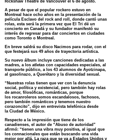
Rickshaw Theatre de Vancouver el 6 de agosto.
A pesar de que el popular rockero estuvo en
Montreal hace ocho años en la presentación de la
película Esclavo del rock and roll, donde cantó
unas
rolas, esta será la primera vez que El Tri dé un
concierto en Canadá y su fundador manifestó su
interés de regresar para dar conciertos en
ciudades
como Toronto o Montreal.
En breve saldrá su disco Nacimos para rodar, con el
que festejará sus 49 años de trayectoria artística.
Su nuevo álbum incluye canciones dedicadas a las
madres, a los atletas con capacidades especiales, al
transporte público, a los 43 alumnos de
Ayotzinapa,
al gasolinazo, a Querétaro y la diversidad sexual.
“Nuestras rolas tienen que ver con la denuncia
social, política y existencial, pero también hay rolas
de amor, filosóficas, románticas, porque
los
rocanroleros somos escandalosos, fachosos,
pero también románticos y tenemos nuestro
corazoncito”, dijo en entrevista telefónica desde
la
Ciudad de México.
Respecto a la impresión que tiene de los
canadienses, el autor de “Abuso de autoridad”
afirmó: “tienen una vibra muy positiva, al igual que
los
connacionales que están buscando una vida
mejor por allá. La raza que se va a Estados Unidos y