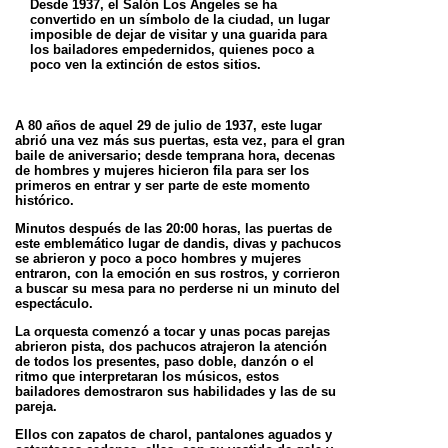
Desde 1937, el Salón Los Ángeles se ha
convertido en un símbolo de la ciudad, un lugar
imposible de dejar de visitar y una guarida para
los
bailadores empedernidos, quienes poco a
poco ven la extinción de estos sitios.
A 80 años de aquel 29 de julio de 1937, este lugar
abrió una vez más sus puertas, esta vez, para el gran
baile de aniversario; desde temprana
hora, decenas
de hombres y mujeres hicieron fila para ser los
primeros en entrar y ser parte de este momento
histórico.
Minutos después de las 20:00 horas, las puertas de
este emblemático lugar de dandis, divas y pachucos
se abrieron y poco a poco hombres y
mujeres
entraron, con la emoción en sus rostros, y corrieron
a buscar su mesa para no perderse ni un minuto del
espectáculo.
La orquesta comenzó a tocar y unas pocas parejas
abrieron pista, dos pachucos atrajeron la atención
de todos los presentes, paso doble,
danzón o el
ritmo que interpretaran los músicos, estos
bailadores demostraron sus habilidades y las de su
pareja.
Ellos con zapatos de charol, pantalones aguados y