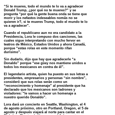
“Si te mueres, todo el mundo te lo va
a agradecer
Donald Trump, ¿por qué no te mueres?” y se
pregunta “por qué la gente buena onda se tiene que
morir y los nefastos indeseables
nomás no se
quieren ir?, si te mueres Trump, todo el mundo te lo
va a agradecer”.
Cuando el republicano aun no era candidato a la
Presidencia, Lora le compuso dos canciones, las
cuales sigue interpretando con mucho fervor
en
teatros de México, Estados Unidos y ahora Canadá,
porque “estas rolas en este momento rifan
durísimo”.
Sin dudarlo, dijo que hay que agradecerle “a
Donaldo” porque “ese güey nos mantiene unidos a
todos los mexicanos en contra de él”.
El legendario artista, quien ha puesto en sus letras a
presidentes, empresarios y personas “sin nombre”,
consideró que sus rolas serán como
un
“reconocimiento y homenaje” al presidente que ha
declarado que los mexicanos son ladrones y
violadores: “le vamos a hacer un homenaje
a
nuestro querido Donaldo”.
Lora dará un concierto en Seattle, Washington, el 4
de agosto próximo, otro en Portland, Oregon, el 5 de
agosto y después viajará al norte para
cantar en el