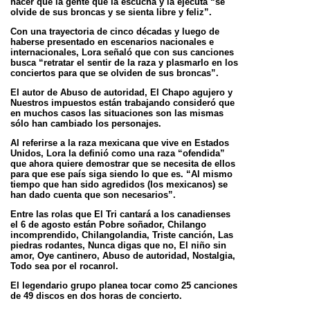
hacer que la gente que la escucha y la ejecuta “se
olvide de sus broncas y se sienta libre y
feliz”.
Con una trayectoria de cinco décadas y luego de
haberse presentado en escenarios nacionales e
internacionales, Lora señaló que con sus
canciones
busca “retratar el sentir de la raza y plasmarlo en los
conciertos para que se olviden de sus broncas”.
El autor de Abuso de autoridad, El Chapo agujero y
Nuestros impuestos están trabajando consideró que
en muchos casos las situaciones son
las mismas
sólo han cambiado los personajes.
Al referirse a la raza mexicana que vive en Estados
Unidos, Lora la definió como una raza “ofendida”
que ahora quiere demostrar que se
necesita de ellos
para que ese país siga siendo lo que es. “Al mismo
tiempo que han sido agredidos (los mexicanos) se
han dado cuenta que
son necesarios”.
Entre las rolas que El Tri cantará a los canadienses
el 6 de agosto están Pobre soñador, Chilango
incomprendido, Chilangolandia, Triste
canción, Las
piedras rodantes, Nunca digas que no, El niño sin
amor, Oye cantinero, Abuso de autoridad, Nostalgia,
Todo sea por el rocanrol.
El legendario grupo planea tocar como 25 canciones
de 49 discos en dos horas de concierto.