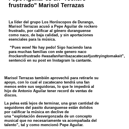
frustrado” Marisol Terrazas
La líder del grupo Los Horóscopos de Durango,
Marisol Terrazas acusó a Pepe Aguilar de rockero
frustrado, por calificar al género
duranguense
como naco, de baja calidad, y sin aportaciones
esenciales para la música.
“Pues wow! No hay pedo! Sigo haciendo lana
para muchas familias con este genero naco
#rockerofrustrado
#wasafan#arribazacatecas#justtryingtomakeit”,
sentenció en su post en Instagram la cantante.
Marisol Terrazas también aprovechó para retirarle su
apoyo, con lo cual el zacatecano tendrá una fan
menos entre sus seguidoras, lo que le
impedirá al
hijo de Antonio Aguilar tener record de ventas de
discos.
La pelea está lejos de terminar, una gran cantidad de
seguidores del pasito duranguense están dolidos
por calificar la música en declive de
una
“explotación desvergonzada de un concepto
musical que no necesariamente va acompañada del
talento”, tal y como mencionó Pepe Aguilar.