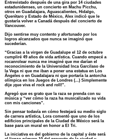
Entrevistado después de una gira por 14 ciudades
estadunidenses, un concierto en Machu Picchu,
otros en Guadalajara, Aguascalientes,
Hidalgo,
Querétaro y Estado de México, Alex indicó que le
gustaría volver a Canadá después del concierto de
Vancouver.
Dijo sentirse muy contento y afortunado por los
logros alcanzados que nunca se imaginó que
sucederían.
“Gracias a la virgen de Guadalupe el 12 de octubre
cumpliré 49 años de vida artística. Cuando empecé a
rocanrolear nunca me imaginé que me
darían el
reconocimiento de la Universidad Inca Garcilaso de
la Vega ni que me iban a poner una estatua en Los
Ángeles o en Guadalajara ni
que portaría la antorcha
olímpica en los Juegos de Londres (...) Simplemente
dije ¡que viva el rock and roll!”.
Agregó que es grato que la raza se prenda con su
música y “ver cómo la raza ha musicalizado su vida
con mis canciones”.
Sin pensar todavía en cómo festejará su medio siglo
de carrera artística, Lora comentó que uno de los
edificios principales de la Ciudad de
México será la
base para un mural en honor a El Tri.
La iniciativa es del gobierno de la capital y éste será
el lienzo número 10 del proyecto de la ciudad y