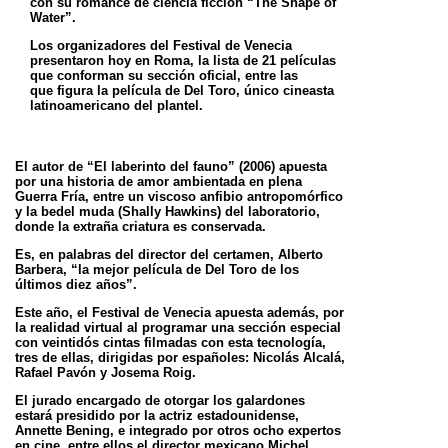
con su romance de ciencia ficción “The Shape of
Water”.
Los organizadores del Festival de Venecia
presentaron hoy en Roma, la lista de 21 películas
que conforman su sección oficial, entre las
que
figura la película de Del Toro, único cineasta
latinoamericano del plantel.
El autor de “El laberinto del fauno” (2006) apuesta
por una historia de amor ambientada en plena
Guerra Fría, entre un viscoso anfibio
antropomórfico
y la bedel muda (Shally Hawkins) del laboratorio,
donde la extraña criatura es conservada.
Es, en palabras del director del certamen, Alberto
Barbera, “la mejor película de Del Toro de los
últimos diez años”.
Este año, el Festival de Venecia apuesta además, por
la realidad virtual al programar una sección especial
con veintidós cintas filmadas con
esta tecnología,
tres de ellas, dirigidas por españoles: Nicolás Alcalá,
Rafael Pavón y Josema Roig.
El jurado encargado de otorgar los galardones
estará presidido por la actriz estadounidense,
Annette Bening, e integrado por otros ocho
expertos
en cine, entre ellos el director mexicano Michel