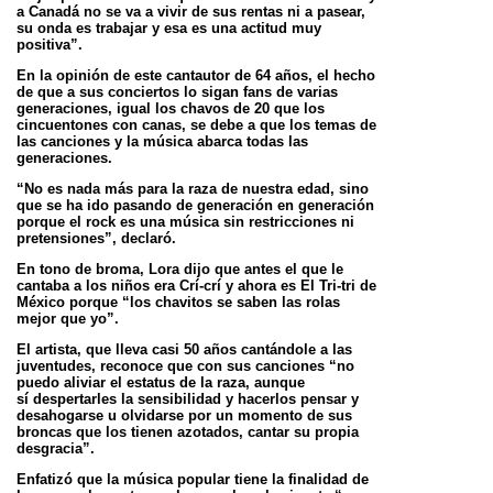
a Canadá no se va a vivir de sus rentas ni a
pasear,
su onda es trabajar y esa es una actitud muy
positiva”.
En la opinión de este cantautor de 64 años, el hecho
de que a sus conciertos lo sigan fans de varias
generaciones, igual los chavos de 20 que
los
cincuentones con canas, se debe a que los temas de
las canciones y la música abarca todas las
generaciones.
“No es nada más para la raza de nuestra edad, sino
que se ha ido pasando de generación en generación
porque el rock es una música sin
restricciones ni
pretensiones”, declaró.
En tono de broma, Lora dijo que antes el que le
cantaba a los niños era Crí-crí y ahora es El Tri-tri de
México porque “los chavitos se saben las
rolas
mejor que yo”.
El artista, que lleva casi 50 años cantándole a las
juventudes, reconoce que con sus canciones “no
puedo aliviar el estatus de la raza, aunque
sí
despertarles la sensibilidad y hacerlos pensar y
desahogarse u olvidarse por un momento de sus
broncas que los tienen azotados, cantar su
propia
desgracia”.
Enfatizó que la música popular tiene la finalidad de